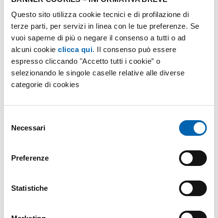
peculiarità e, in base alle caratteristiche del
Questo sito utilizza cookie tecnici e di profilazione di
contratto, scegliere la fascia più conveniente per
terze parti, per servizi in linea con le tue preferenze. Se
vuoi saperne di più o negare il consenso a tutti o ad
utilizzare gli elettrodomestici e ottimizzarne così il
alcuni cookie
clicca qui
. Il consenso può essere
consumo.
espresso cliccando "Accetto tutti i cookie” o
selezionando le singole caselle relative alle diverse
Utilizzare gli elettrodomestici più dispendiosi con
categorie di cookies
intelligenza:
usiamo lavatrice e lavastoviglie a
pieno carico e a temperature basse,
Selezione
preferibilmente. Nel caso di frigo e congelatore,
Necessari
del
apriamoli solo quando serve, disponendo gli
consenso
alimenti al posto indicato ed effettuando la
Preferenze
sbrinatura regolarmente.
Statistiche
Tenere i consumi sotto controllo:
esistono
misuratori in grado di tenere sotto controllo il