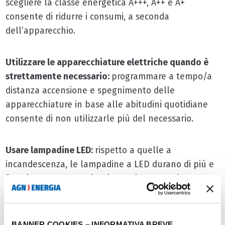
scegliere la classe energetica A+++, A++ e A+
consente di ridurre i consumi, a seconda
dell’apparecchio.
Utilizzare le apparecchiature elettriche quando è
strettamente necessario:
programmare a tempo/a
distanza accensione e spegnimento delle
apparecchiature in base alle abitudini quotidiane
consente di non utilizzarle più del necessario.
Usare lampadine LED:
rispetto a quelle a
incandescenza, le lampadine a LED durano di più e
favoriscono un maggior risparmio energetico.
Rispettare la tariffa di consumo scelta:
se ci si affida
a una tariffa luce è buona cosa massimizzarne le
BANNER COOKIES – INFORMATIVA BREVE