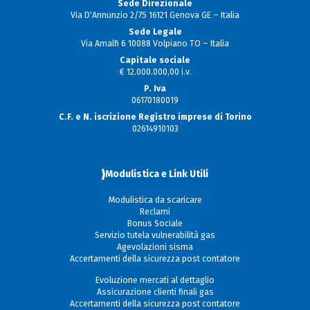
Sede Direzionale
Via D'Annunzio 2/75 16121 Genova GE – Italia
Sede Legale
Via Amalfi 6 10088 Volpiano TO – Italia
Capitale sociale
€ 12.000.000,00 i.v.
P. Iva
06170180019
C.F. e N. iscrizione Registro imprese di Torino
02614910103
Modulistica e Link Utili
Modulistica da scaricare
Reclami
Bonus Sociale
Servizio tutela vulnerabilità gas
Agevolazioni sisma
Accertamenti della sicurezza post contatore
Evoluzione mercati al dettaglio
Assicurazione clienti finali gas
Accertamenti della sicurezza post contatore