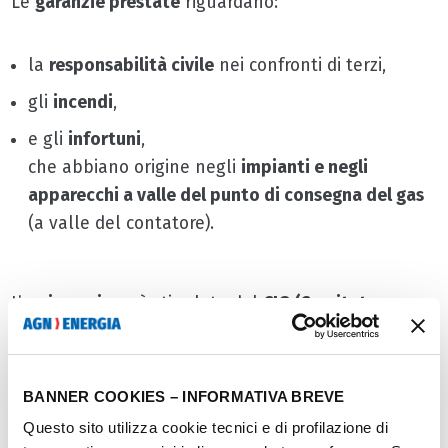
Le
garanzie prestate
riguardano:
la
responsabilità civile
nei confronti di terzi,
gli
incendi
,
e gli
infortuni
,
che abbiano origine negli
impianti e negli
apparecchi a valle del punto di consegna del gas
(a valle del contatore).
L’
assicurazione
è stipulata dal
CIG (Comitato
Italiano Gas)
per conto dei
clienti finali
.
Per ulteriori dettagli in merito alla
copertura
BANNER COOKIES – INFORMATIVA BREVE
assicurativa
e alla
modulistica
da utilizzare per la
Questo sito utilizza cookie tecnici e di profilazione di