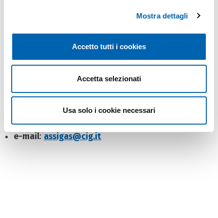
denuncia di sinistro, o per l’inoltro di
reclami
Mostra dettagli
sull’andamento dell’iter di liquidazione dei danni,
visita il sito
CIG – Comitato Italiano Gas
.
Accetto tutti i cookies
800.92.92.86
Attivo dal lunedì al giovedì
09:00-
12:00, 14:00-16:30
e il venerdì
09:00-13:00
(Il
Accetta selezionati
servizio viene sospeso in alcuni periodi dell’anno,
generalmente coincidenti con periodi di festività o
Usa solo i cookie necessari
vacanza).
e-mail
:
assigas@cig.it