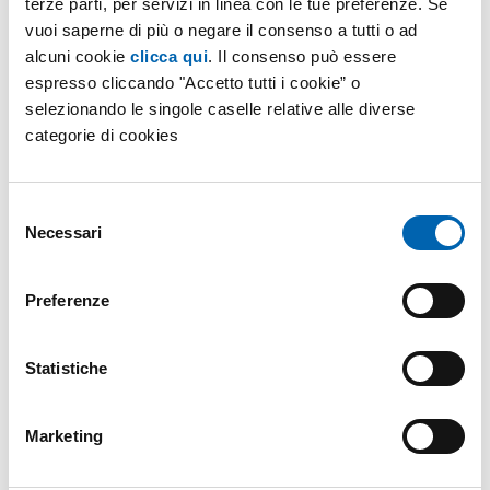
denuncia di un eventuale sinistro si può contattare
terze parti, per servizi in linea con le tue preferenze. Se
vuoi saperne di più o negare il consenso a tutti o ad
lo
Sportello per il consumatore energia reti e
alcuni cookie
clicca qui
. Il consenso può essere
ambiente
al
Numero Verde 800.166.654
o con le
espresso cliccando "Accetto tutti i cookie” o
modalità indicate nel sito internet
www.arera.it
.
selezionando le singole caselle relative alle diverse
categorie di cookies
Di seguito è possibile prendere visione della
seguente
modulistica
:
Selezione
Necessari
del
Modulo di denuncia sinistri 2021/2024
consenso
Preferenze
Per visualizzare gli estremi della
“Polizza
Statistiche
Assicurativa Clienti Finali”
, per assistenza sulla
compilazione del
modulo di denuncia sinistro (MDS)
Marketing
e per informazioni sullo stato di una
pratica
assicurativa aperta
a seguito di una precedente