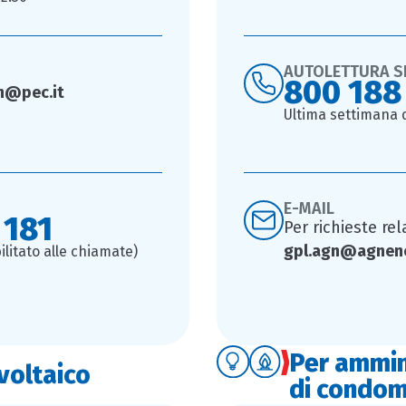
AUTOLETTURA S
800 188
gn@pec.it
Ultima settimana 
E-MAIL
 181
Per richieste rel
gpl.agn@agnen
litato alle chiamate)
Per ammin
ovoltaico
di condom