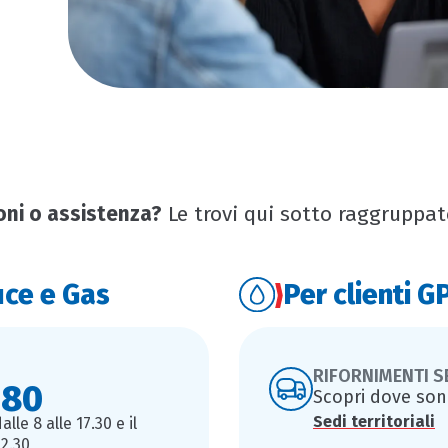
oni o assistenza?
Le trovi qui sotto raggruppat
uce e Gas
Per clienti G
RIFORNIMENTI S
 80
Scopri dove son
Sedi territoriali
lle 8 alle 17.30 e il
12.30