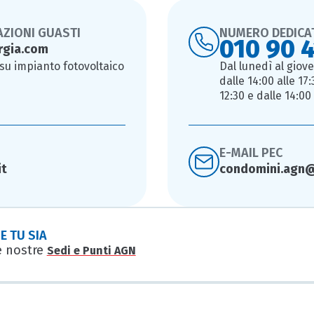
AZIONI GUASTI
NUMERO DEDICA
010 90 
rgia.com
 su impianto fotovoltaico
Dal lunedì al giove
dalle 14:00 alle 17:
12:30 e dalle 14:00 
E-MAIL PEC
t
condomini.agn@
 TU SIA
e nostre
Sedi e Punti AGN
S