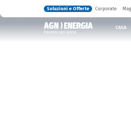
Soluzioni e Offerte
Corporate
Mag
CASA
IL SUPPORTO CHE
CERCHI,
SEMPRE A TUA
DISPOSIZIONE
Scopri come contattarci e ricevere supporto:
sedi operative, filiali e numeri utili a tua
disposizione