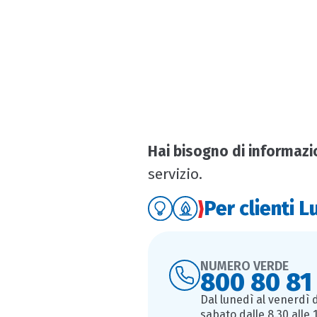
per ogni esigenza energetica.
Siamo qui per aiutarti!
Hai bisogno di informazi
servizio.
Per clienti L
NUMERO VERDE
800 80 81
Dal lunedì al venerdì da
sabato dalle 8.30 alle 