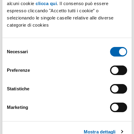
alcuni cookie
clicca qui
. Il consenso può essere
Provincia
espresso cliccando "Accetto tutti i cookie” o
selezionando le singole caselle relative alle diverse
Comune
categorie di cookies
Email
Selezione
Necessari
del
Telefono
consenso
Preferenze
Sei già nostro cliente
Sì
No
Statistiche
Messaggio
Marketing
Ai sensi del Regolamento UE 2016/679 (GDPR)
Ho preso visione dell’
informativa privacy
di AGN ENERGIA (finalità A –
contatti).
Desidero ricevere newsletter e comunicazioni promozionali (finalità B –
Mostra dettagli
marketing diretto)