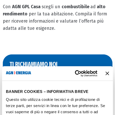
Con
AGN GPL Casa
scegli un
combustibile
ad
alto
rendimento
per la tua abitazione. Compila il form
per ricevere informazioni e valutare l’offerta più
adatta alle tue esigenze.
TI RICHIAMIAMO NOI
Lascia i tuoi dati qui sotto. Ti daremo informazioni e
supporto.
Nome
BANNER COOKIES – INFORMATIVA BREVE
Questo sito utilizza cookie tecnici e di profilazione di
Cognome
terze parti, per servizi in linea con le tue preferenze. Se
vuoi saperne di più o negare il consenso a tutti o ad