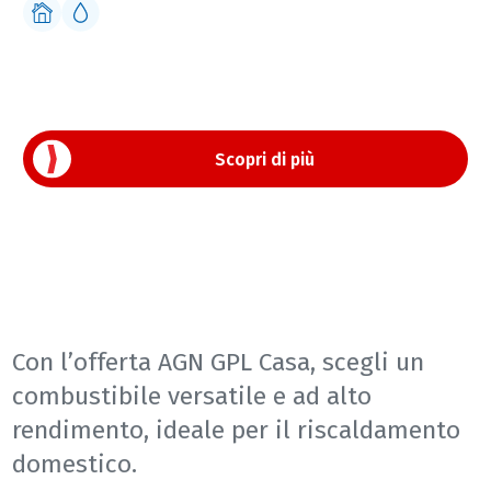
GPL CASA
SCEGLI IL GPL CASA
Scopri quanto è versatile e conveniente il GPL per la tua casa.
Tutta la nostra esperienza per la tua serenità.
Scopri di più
Con l’offerta AGN GPL Casa, scegli un
combustibile versatile e ad alto
rendimento, ideale per il riscaldamento
domestico.