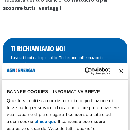
necessità del tuo edificio.
Contattaci ora per
scoprire tutti i vantaggi
!
TI RICHIAMIAMO NOI
Lascia i tuoi dati qui sotto. Ti daremo informazioni e
supporto.
Nome
BANNER COOKIES – INFORMATIVA BREVE
Cognome
Questo sito utilizza cookie tecnici e di profilazione di
terze parti, per servizi in linea con le tue preferenze. Se
Provincia
vuoi saperne di più o negare il consenso a tutti o ad
alcuni cookie
clicca qui
. Il consenso può essere
Comune
espresso cliccando "Accetto tutti i cookie” o