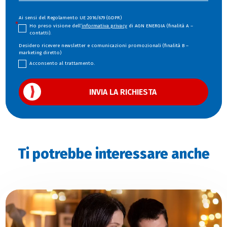
Ai sensi del Regolamento UE 2016/679 (GDPR)
Ho preso visione dell’
informativa privacy
di AGN ENERGIA (finalità A –
contatti).
Desidero ricevere newsletter e comunicazioni promozionali (finalità B –
marketing diretto)
Acconsento al trattamento.
Ti potrebbe interessare anche