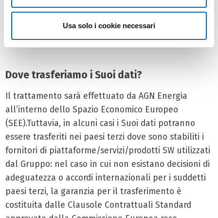
società collegate o controllate nell’ambito del
Gruppo, qualora ciò sia necessario al
Usa solo i cookie necessari
perseguimento delle finalità sopra illustrate.
Dove trasferiamo i Suoi dati?
Il trattamento sarà effettuato da AGN Energia
all’interno dello Spazio Economico Europeo
(SEE).Tuttavia, in alcuni casi i Suoi dati potranno
essere trasferiti nei paesi terzi dove sono stabiliti i
fornitori di piattaforme/servizi/prodotti SW utilizzati
dal Gruppo: nel caso in cui non esistano decisioni di
adeguatezza o accordi internazionali per i suddetti
paesi terzi, la garanzia per il trasferimento è
costituita dalle Clausole Contrattuali Standard