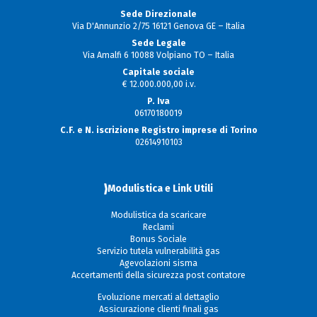
Sede Direzionale
Via D'Annunzio 2/75 16121 Genova GE – Italia
Sede Legale
Via Amalfi 6 10088 Volpiano TO – Italia
Capitale sociale
€ 12.000.000,00 i.v.
P. Iva
06170180019
C.F. e N. iscrizione Registro imprese di Torino
02614910103
Modulistica e Link Utili
Modulistica da scaricare
Reclami
Bonus Sociale
Servizio tutela vulnerabilità gas
Agevolazioni sisma
Accertamenti della sicurezza post contatore
Evoluzione mercati al dettaglio
Assicurazione clienti finali gas