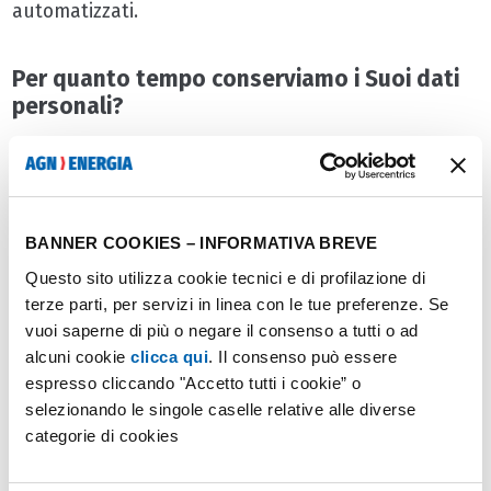
automatizzati.
Per quanto tempo conserviamo i Suoi dati
personali?
Per le finalità suindicate i Suoi dati saranno
conservati per un periodo massimo di 12 mesi al
termine dei quali saranno cancellati o resi anonimi
BANNER COOKIES – INFORMATIVA BREVE
in modo permanente e non reversibile.
Questo sito utilizza cookie tecnici e di profilazione di
terze parti, per servizi in linea con le tue preferenze. Se
A chi comunichiamo i Suoi dati personali?
vuoi saperne di più o negare il consenso a tutti o ad
alcuni cookie
clicca qui
. Il consenso può essere
Comunichiamo i Suoi dati esclusivamente ai soggetti
espresso cliccando "Accetto tutti i cookie” o
dei quali ci avvaliamo per lo svolgimento di attività
selezionando le singole caselle relative alle diverse
necessarie per il raggiungimento delle finalità
categorie di cookies
sopra descritte e che agiscono in qualità di
autonomi Titolari oppure nominati Responsabili ai