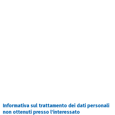
INFORMATIVA DATI DA TERZE
PARTI
Informativa sul trattamento dei dati personali non ottenuti presso
l’interessato ai sensi dell’art. 14 del Regolamento UE 2016/679 –
Informativa sulla privacy
Informativa sul trattamento dei dati personali
non ottenuti presso l'interessato