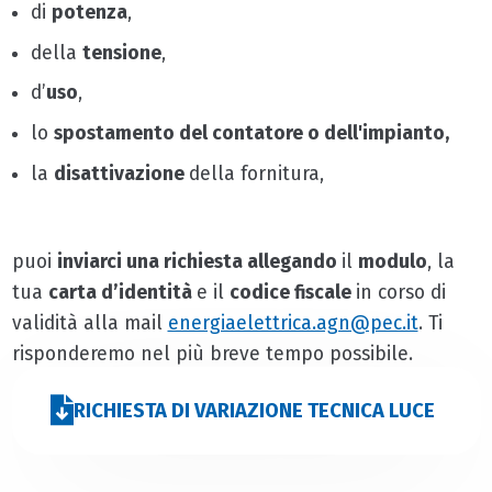
di
potenza
,
della
tensione
,
d’
uso
,
lo
spostamento del contatore o dell'impianto,
la
disattivazione
della fornitura,
puoi
inviarci una richiesta allegando
il
modulo
, la
tua
carta d’identità
e il
codice fiscale
in corso di
validità alla mail
energiaelettrica.agn@pec.it
. Ti
risponderemo nel più breve tempo possibile.
RICHIESTA DI VARIAZIONE TECNICA LUCE