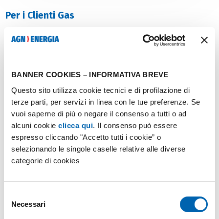
Per i Clienti Gas
Se hai
bisogno di un servizio tecnico
relativo tua
fornitura i quali:
BANNER COOKIES – INFORMATIVA BREVE
la
chiusura del contattore
,
Questo sito utilizza cookie tecnici e di profilazione di
terze parti, per servizi in linea con le tue preferenze. Se
il
preventivo con sopralluogo
,
vuoi saperne di più o negare il consenso a tutti o ad
la
posa contatore
prima dell'attivazione,
alcuni cookie
clicca qui
. Il consenso può essere
espresso cliccando "Accetto tutti i cookie” o
l’
attivazione della fornitura
che risulta non in
selezionando le singole caselle relative alle diverse
erogazione,
categorie di cookies
il
preventivo
per la modifica dell’impianto,
la
verifica del contatore
,
Selezione
Necessari
del
consenso