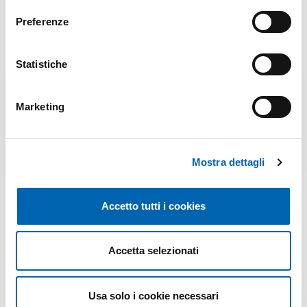
puoi
inviarci una richiesta allegando il modulo
, la
Preferenze
tua
carta d’identità
e il
codice fiscale
in corso di
validità alla mail
metano.agn@pec.it
. Ti
Statistiche
risponderemo nel più breve tempo possibile.
Marketing
RICHIESTA ATTIVITÀ GAS
Mostra dettagli
Accetto tutti i cookies
Accetta selezionati
Usa solo i cookie necessari