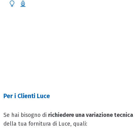
VARIAZIONI TECNICHE
Scopri come richiedere una variazione tecnica riguardante la tua
fornitura
Per i Clienti Luce
Se hai bisogno di
richiedere una variazione tecnica
della tua fornitura di Luce, quali: