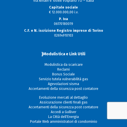
Via Amalfi 6 10088 Volpiano TO – Italia
Capitale sociale
€ 12.000.000,00 i.v.
P. Iva
06170180019
C.F. e N. iscrizione Registro imprese di Torino
02614910103
Modulistica e Link Utili
Modulistica da scaricare
Reclami
Bonus Sociale
Servizio tutela vulnerabilità gas
Agevolazioni sisma
Accertamenti della sicurezza post contatore
Evoluzione mercati al dettaglio
Assicurazione clienti finali gas
Accertamenti della sicurezza post contatore
Accedi a Gulliver
La Città dell'Energia
Portale Web amministratori di condominio