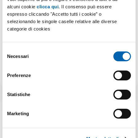
alcuni cookie
clicca qui
. Il consenso può essere
espresso cliccando "Accetto tutti i cookie” o
Porta il fotovoltaico nel tuo condominio
selezionando le singole caselle relative alle diverse
categorie di cookies
Selezione
Energia solare e risparmio condiviso per una scelta
Necessari
del
sostenibile
consenso
Scopri
Preferenze
Statistiche
Marketing