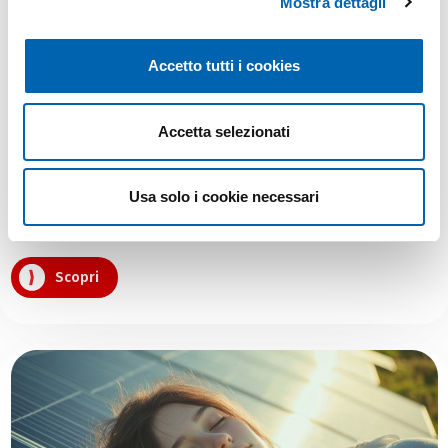
Mostra dettagli
Accetto tutti i cookies
Impianti fotovoltaici per la tua azienda
Accetta selezionati
Usa solo i cookie necessari
Energia solare su misura per ridurre i costi e rispettare
l’ambiente
Scopri