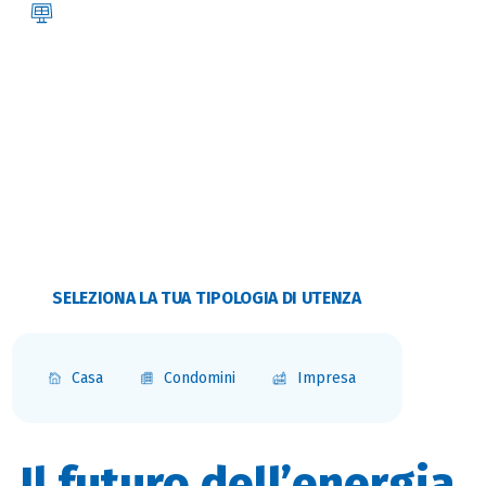
FOTOVOLTAICO
Convenienza e sostenibilità, l’energia del futuro al servizio della
tua casa e della tua azienda.
SELEZIONA LA TUA TIPOLOGIA DI UTENZA
Rimuovi filtri
Casa
Condomini
Impresa
Il futuro dell’energia,