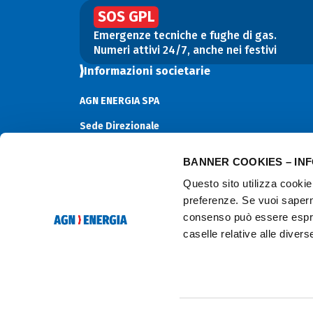
SOS GPL
Emergenze tecniche e fughe di gas.
Numeri attivi 24/7, anche nei festivi
Informazioni societarie
AGN ENERGIA SPA
Sede Direzionale
Via D'Annunzio 2/75 16121 Genova GE – Italia
Sede Legale
BANNER COOKIES – IN
Via Amalfi 6 10088 Volpiano TO – Italia
Questo sito utilizza cookie 
Capitale sociale
preferenze. Se vuoi sapern
€ 12.000.000,00 i.v.
consenso può essere espres
P. Iva
caselle relative alle diver
06170180019
C.F. e N. iscrizione Registro imprese di
Torino
02614910103