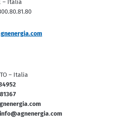
– Italia
 800.80.81.80
gnenergia.com
TO – Italia
884952
881367
gnenergia.com
a info@agnenergia.com