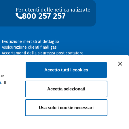
Per utenti delle reti canalizzate
800 257 257
Evoluzione mercati al dettaglio
Assicurazione clienti finali gas
Accertamenti della sicurezza post contatore
Accedi a Gulliver
La Città dell'Energia
Accetto tutti i cookies
Portale Web amministratori di condominio
tue
i
. Il
Accetta selezionati
Usa solo i cookie necessari