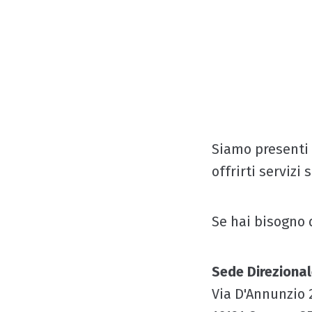
per ogni esigenza energetica.
Siamo qui per aiutarti!
Siamo presenti s
offrirti servizi 
Se hai bisogno d
Sede Direziona
Via D'Annunzio 