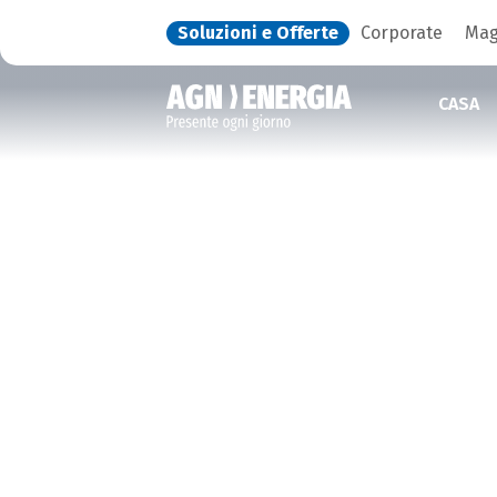
Soluzioni e Offerte
Corporate
Mag
CASA
IL SUPPORTO CHE
CERCHI,
SEMPRE A TUA
DISPOSIZIONE
Scopri come contattarci e ricevere supporto:
sedi operative, filiali e numeri utili a tua
disposizione